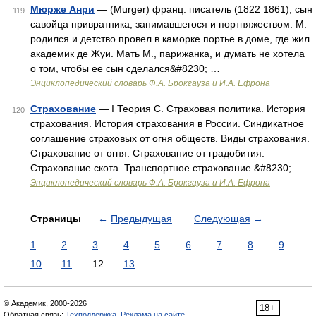
Мюрже Анри
— (Murger) франц. писатель (1822 1861), сын
119
савойца привратника, занимавшегося и портняжеством. М.
родился и детство провел в каморке портье в доме, где жил
академик де Жуи. Мать М., парижанка, и думать не хотела
о том, чтобы ее сын сделался&#8230; …
Энциклопедический словарь Ф.А. Брокгауза и И.А. Ефрона
Страхование
— I Теория С. Страховая политика. История
120
страхования. История страхования в России. Синдикатное
соглашение страховых от огня обществ. Виды страхования.
Страхование от огня. Страхование от градобития.
Страхование скота. Транспортное страхование.&#8230; …
Энциклопедический словарь Ф.А. Брокгауза и И.А. Ефрона
Страницы
←
Предыдущая
Следующая
→
1
2
3
4
5
6
7
8
9
10
11
12
13
© Академик, 2000-2026
18+
Обратная связь:
Техподдержка
,
Реклама на сайте