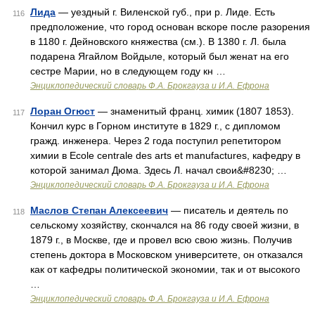
Лида
— уездный г. Виленской губ., при р. Лиде. Есть
116
предположение, что город основан вскоре после разорения
в 1180 г. Дейновского княжества (см.). В 1380 г. Л. была
подарена Ягайлом Войдыле, который был женат на его
сестре Марии, но в следующем году кн …
Энциклопедический словарь Ф.А. Брокгауза и И.А. Ефрона
Лоран Огюст
— знаменитый франц. химик (1807 1853).
117
Кончил курс в Горном институте в 1829 г., с дипломом
гражд. инженера. Через 2 года поступил репетитором
химии в Ecole centrale des arts et manufactures, кафедру в
которой занимал Дюма. Здесь Л. начал свои&#8230; …
Энциклопедический словарь Ф.А. Брокгауза и И.А. Ефрона
Маслов Степан Алексеевич
— писатель и деятель по
118
сельскому хозяйству, скончался на 86 году своей жизни, в
1879 г., в Москве, где и провел всю свою жизнь. Получив
степень доктора в Московском университете, он отказался
как от кафедры политической экономии, так и от высокого
…
Энциклопедический словарь Ф.А. Брокгауза и И.А. Ефрона