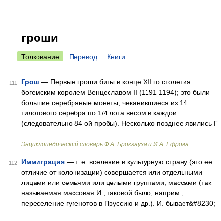
гроши
Толкование
Перевод
Книги
Грош
— Первые гроши биты в конце XII го столетия
111
богемским королем Венцеславом II (1191 1194); это были
большие серебряные монеты, чеканившиеся из 14
тилотового серебра по 1/4 лота весом в каждой
(следовательно 84 ой пробы). Несколько позднее явились Г
…
Энциклопедический словарь Ф.А. Брокгауза и И.А. Ефрона
Иммиграция
— т. е. вселение в культурную страну (это ее
112
отличие от колонизации) совершается или отдельными
лицами или семьями или целыми группами, массами (так
называемая массовая И.; таковой было, наприм.,
переселение гугенотов в Пруссию и др.). И. бывает&#8230;
…